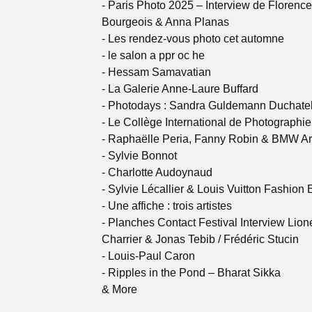
- Paris Photo 2025 – Interview de Florence
Bourgeois & Anna Planas
- Les rendez-vous photo cet automne
- le salon a ppr oc he
- Hessam Samavatian
- La Galerie Anne-Laure Buffard
- Photodays : Sandra Guldemann Duchatel
- Le Collège International de Photographie
- Raphaëlle Peria, Fanny Robin & BMW Ar
- Sylvie Bonnot
- Charlotte Audoynaud
- Sylvie Lécallier & Louis Vuitton Fashion 
- Une affiche : trois artistes
- Planches Contact Festival Interview Lion
Charrier & Jonas Tebib / Frédéric Stucin
- Louis-Paul Caron
- Ripples in the Pond – Bharat Sikka
& More