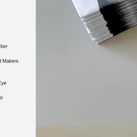
lier
t Makers
Eye
el