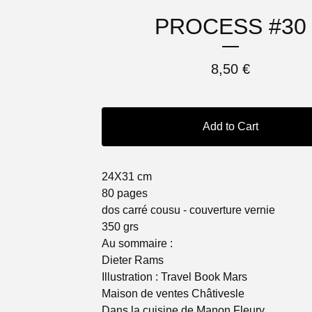
PROCESS #30
8,50
€
Add to Cart
24X31 cm
80 pages
dos carré cousu - couverture vernie
350 grs
Au sommaire :
Dieter Rams
Illustration : Travel Book Mars
Maison de ventes Châtivesle
Dans la cuisine de Manon Fleury